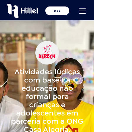
DOE
Atividades lúdicas
com base na
educação não
formal para
crianças e
adolescentes em
parceria com a ONG
Casa Alegria.