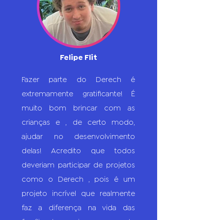
Felipe Flit
Fazer parte do Derech é
extremamente gratificante! É
muito bom brincar com as
crianças e , de certo modo,
ajudar no desenvolvimento
delas! Acredito que todos
deveriam participar de projetos
como o Derech , pois é um
projeto incrível que realmente
faz a diferença na vida das