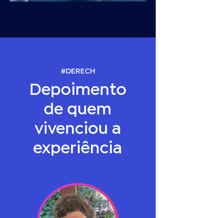
#DERECH
Depoimento
de quem
vivenciou a
experiência