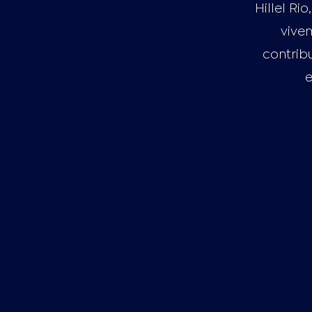
Hillel Ri
vive
contrib
e