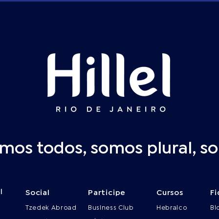
os todos, somos plural, som
l
Social
Participe
Cursos
Fi
Tzedek Abroad
Business Club
Hebraico
Bl