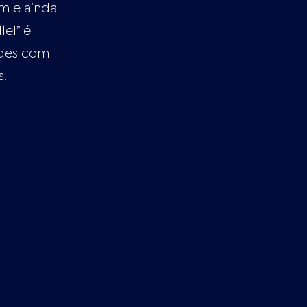
am e ainda
el” é
ades com
s.