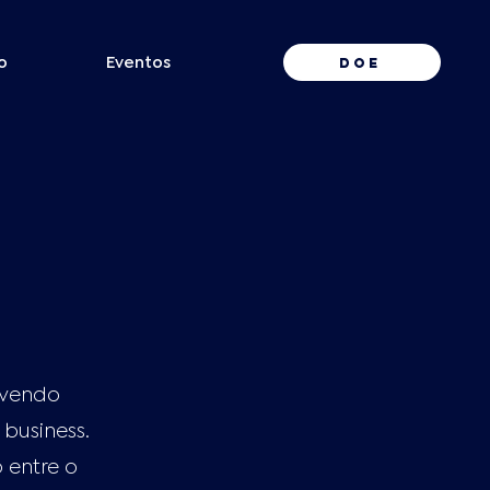
DOE
o
Eventos
olvendo
 business.
 entre o