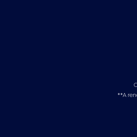
O
**A ren