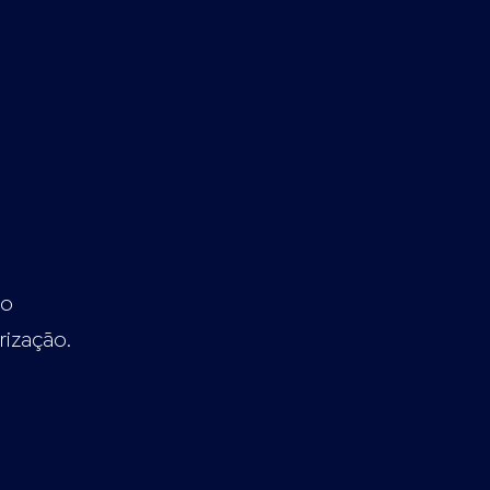
to
rização.