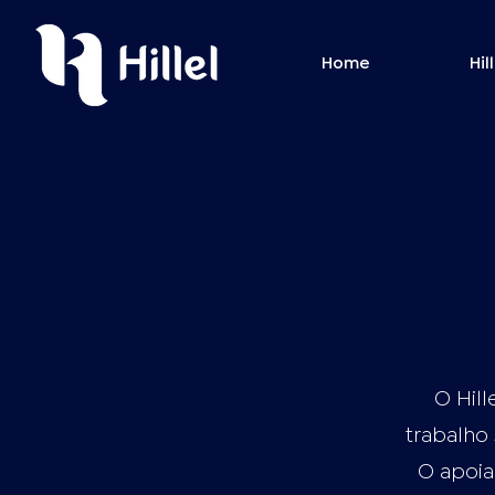
Home
Hil
O Hill
trabalho 
O apoia