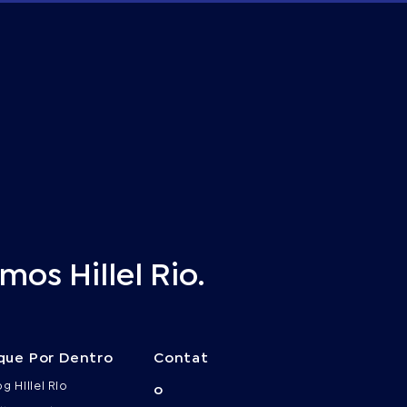
os Hillel Rio.
que Por Dentro
Contat
og Hillel Rio
o